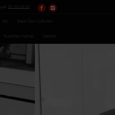
ugat:
93 525 96 65
Bio
Black Soul Collection
Nuestras marcas
Salones