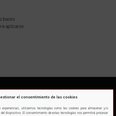
as bases
ra aplicarse.
estionar el consentimiento de las cookies
es experiencias, utilizamos tecnologías como las cookies para almacenar y/o
 del dispositivo. El consentimiento de estas tecnologías nos permitirá procesar