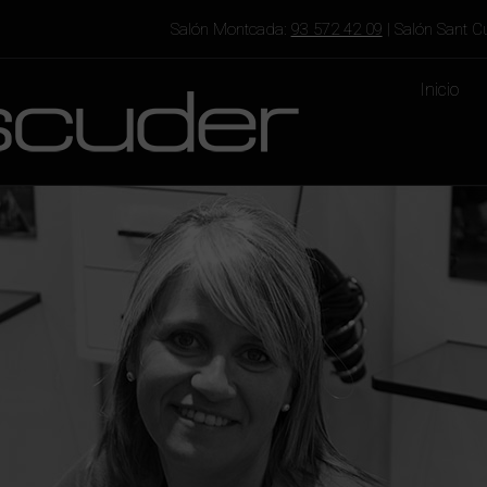
Salón Montcada:
93 572 42 09
| Salón Sant C
Inicio