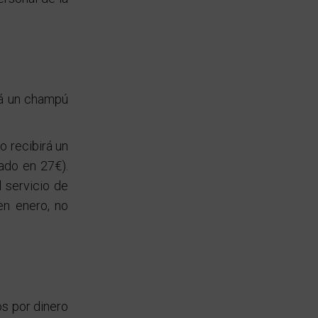
irá un champú
ro recibirá un
ado en 27€).
l servicio de
en enero, no
os por dinero