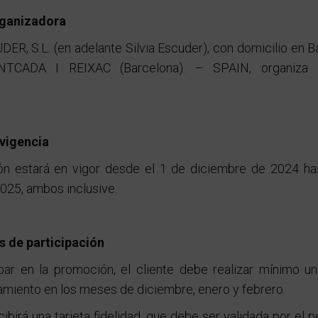
ganizadora
ER, S.L. (en adelante Silvia Escuder), con domicilio en B
TCADA I REIXAC (Barcelona). – SPAIN, organiza l
vigencia
n estará en vigor desde el 1 de diciembre de 2024 ha
025, ambos inclusive.
 de participación
ipar en la promoción, el cliente debe realizar mínimo un
amiento en los meses de diciembre, enero y febrero.
ecibirá una tarjeta fidelidad, que debe ser validada por el p