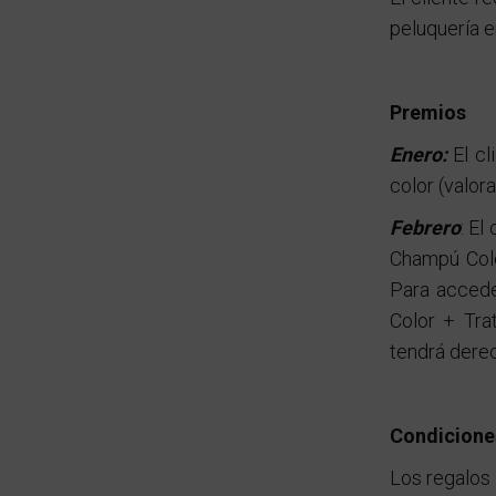
peluquería e
Premios
Enero:
El cl
color (valor
Febrero
: El
Champú Colo
Para acceder
Color + Tra
tendrá derec
Condicione
Los regalos 