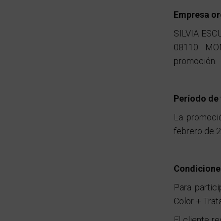
Empresa or
SILVIA ESCUD
08110 MON
promoción.
Período de 
La promoció
febrero de 2
Condiciones
Para partic
Color + Trat
El cliente r