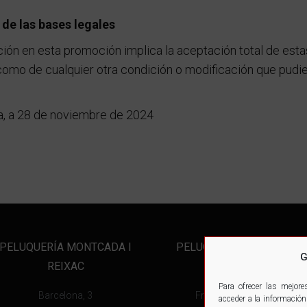
de las bases legales
ción en esta promoción implica la aceptación total de est
 como de cualquier otra condición o modificación que pudie
a, a 28 de noviembre de 2024
PELUQUERÍA MONTCADA I
PELUQUERÍA SANT CUGAT
G
REIXAC
DEL VALLÉS
Para ofrecer las mejor
Barcelona, 3
Francesc Moragas, 5
acceder a la información